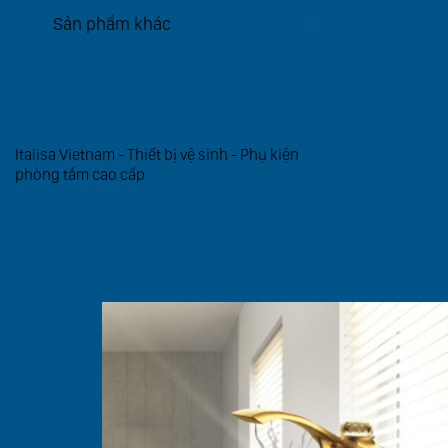
Sản phẩm khác
GIA CÔNG OEM-ODM
Italisa Vietnam - Thiết bị vệ sinh - Phụ kiện
phòng tắm cao cấp