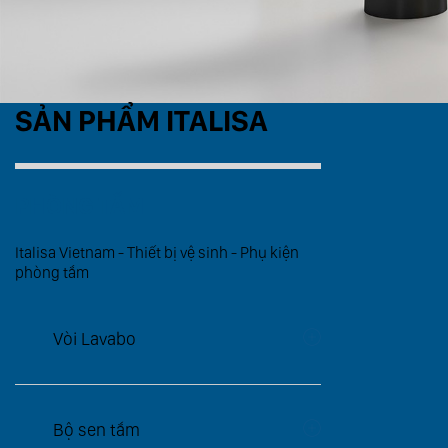
SẢN PHẨM ITALISA
PHÒNG TẮM
Italisa Vietnam - Thiết bị vệ sinh - Phụ kiện
phòng tắm
Vòi Lavabo
Bộ sen tắm