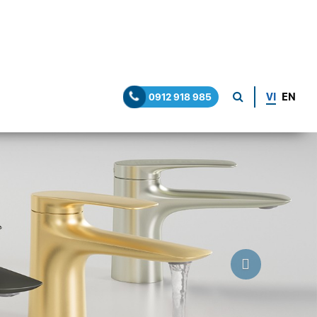
VI
EN
0912 918 985
Next