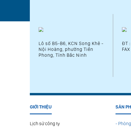
Lô số B5-B6, KCN Song Khê -
ĐT 
Nội Hoàng, phường Tiền
FAX
Phong, Tỉnh Bắc Ninh
GIỚI THIỆU
SẢN P
Lịch sử công ty
- Phòng