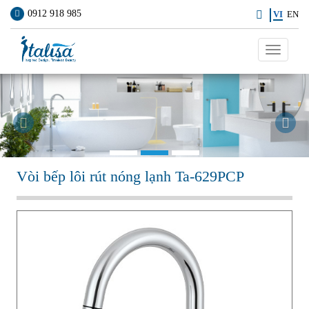
0912 918 985
VI
EN
Toggle
navigati
Previous
Ne
Vòi bếp lôi rút nóng lạnh Ta-629PCP