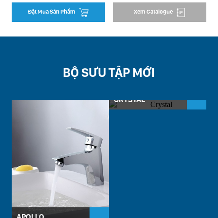
Đặt Mua Sản Phẩm
Xem Catalogue
BỘ SƯU TẬP MỚI
CRYSTAL
D
APOLLO