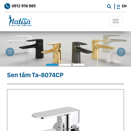
0912 918 985
VI
EN
Toggle
navigati
Previous
Ne
Sen tắm Ta-8074CP