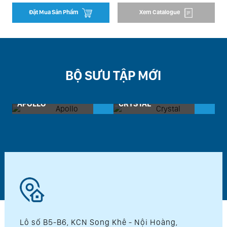
Đặt Mua Sản Phẩm
Xem Catalogue
BỘ SƯU TẬP MỚI
APOLLO
CRYSTAL
D
Lô số B5-B6, KCN Song Khê - Nội Hoàng,