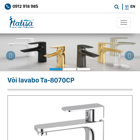
0912 918 985
VI
EN
Toggle
navigat
Previous
Ne
Vòi lavabo Ta-8070CP