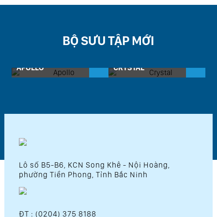
BỘ SƯU TẬP MỚI
APOLLO
CRYSTAL
D
Lô số B5-B6, KCN Song Khê - Nội Hoàng,
phường Tiền Phong, Tỉnh Bắc Ninh
ĐT : (0204) 375 8188