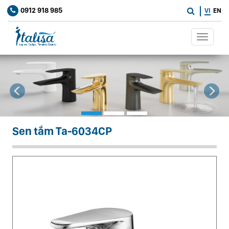
0912 918 985
VI
EN
Toggle
navigat
Previous
Ne
Sen tắm Ta-6034CP