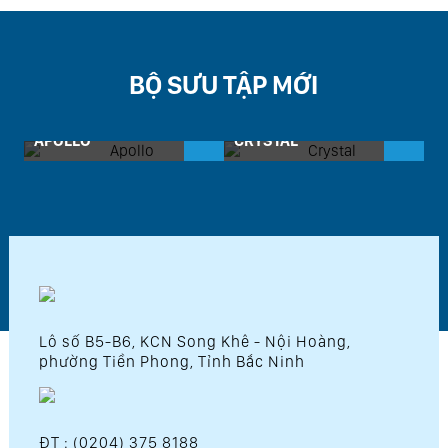
BỘ SƯU TẬP MỚI
APOLLO
CRYSTAL
D
Lô số B5-B6, KCN Song Khê - Nội Hoàng,
phường Tiền Phong, Tỉnh Bắc Ninh
ĐT : (0204) 375 8188