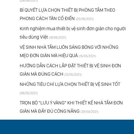
(28/06/2021)
BÍ QUYẾT LỰA CHỌN THIẾT BỊ PHÒNG TẮM THEO
PHONG CÁCH TÂN CỔ ĐIỂN
(25/06/2021)
Kinh nghiệm mua thiết bị vệ sinh đơn giản cho người
tiêu dùng Việt
(18/06/2021)
VỆ SINH NHÀ TẮM LUÔN SÁNG BÓNG VỚI NHỮNG
MẸO ĐƠN GIẢN MÀ HIỆU QUẢ
(15/05/2021)
HƯỚNG DẪN CÁCH LẮP ĐẶT THIẾT BỊ VỆ SINH ĐƠN
GIẢN MÀ ĐÚNG CÁCH
(12/05/2021)
NHỮNG TIÊU CHÍ LỰA CHỌN THIẾT BỊ VỆ SINH TỐT
(06/05/2021)
TRỌN BỘ "LƯU Ý VÀNG" KHI THIẾT KẾ NHÀ TẮM ĐƠN
GIẢN MÀ ĐẦY ĐỦ CÔNG NĂNG
(29/04/2021)