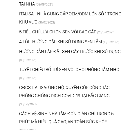
TẠI NHÀ
(05/08/2021)
ITALISA - NHÀ CUNG CẤP OEM/ODM LỚN SỐ 1 TRONG
KHU VỰC
(31/07/2021)
5 TIÊU CHÍ LỰA CHỌN SEN VÒI CAO CẤP
(23/07/2021)
4 LỖI THƯỜNG GẶP KHI SỬ DỤNG SEN TẮM
(13/07/2021)
HƯỚNG DẪN LẮP ĐẶT SEN CÂY TRƯỚC KHI SỬ DỤNG
(09/07/2021)
TUYỆT CHIÊU BỐ TRÍ SEN VÒI CHO PHÒNG TẮM NHỎ
(05/07/2021)
CĐCS ITALISA: ỦNG HỘ, QUYÊN GÓP CÔNG TÁC
PHÒNG CHỐNG DỊCH COVID-19 TẠI BẮC GIANG
(30/06/2021)
CÁCH VỆ SINH NHÀ TẮM ĐƠN GIẢN CHỈ TRONG 5
PHÚT MÀ HIỆU QUẢ CAO, AN TOÀN SỨC KHỎE