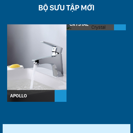
BỘ SƯU TẬP MỚI
CRYSTAL
APOLLO
D