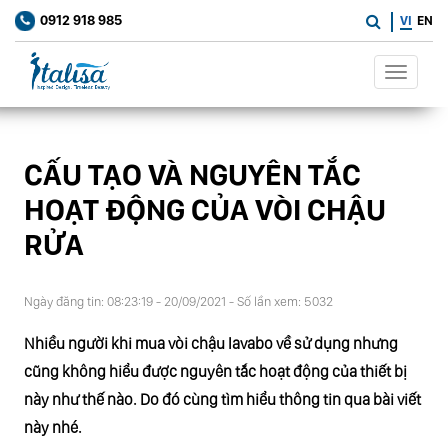
0912 918 985
VI
EN
Toggle
navigat
CẤU TẠO VÀ NGUYÊN TẮC
HOẠT ĐỘNG CỦA VÒI CHẬU
RỬA
Ngày đăng tin: 08:23:19 - 20/09/2021 - Số lần xem: 5032
Nhiều người khi mua vòi chậu lavabo về sử dụng nhưng
cũng không hiểu được nguyên tắc hoạt động của thiết bị
này như thế nào. Do đó cùng tìm hiểu thông tin qua bài viết
này nhé.