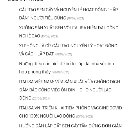
CẤU TẠO SEN CÂY VÀ NGUYÊN LÝ HOẠT ĐỘNG "HẤP
DẪN" NGƯỜI TIÊU DÙNG
(16/09/2021)
XƯỞNG SẢN XUẤT SEN VÒI ITALISA HIỆN ĐẠI, CÔNG
NGHỆ CAO
(10/09/2021)
XI PHÔNG LÀ GÌ? CẤU TẠO, NGUYÊN LÝ HOẠT ĐỘNG
VÀ CÁCH LẮP ĐẶT
(06/09/2021)
Những điều cần biết để bố trí, lắp đặt nhà vệ sinh
hợp phong thủy
(28/08/2021)
ITALISA VIỆT NAM: VỪA SẢN XUẤT VỪA CHỐNG DỊCH
ĐẢM BẢO CÔNG VIỆC ỔN ĐỊNH CHO NGƯỜI LAO
ĐỘNG
(23/08/2021)
ITALISA VN: TRIỂN KHAI TIÊM PHÒNG VACCINE COVID
CHO 100% NGƯỜI LAO ĐỘNG
(13/08/2021)
HƯỚNG DÃN LẮP ĐẶT SEN CÂY TẮM ĐỨNG ĐƠN GIẢN