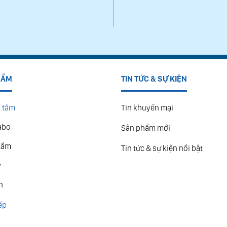
HẨM
TIN TỨC & SỰ KIỆN
 tắm
Tin khuyến mại
abo
Sản phẩm mới
tắm
Tin tức & sự kiện nổi bật
y
n
ếp