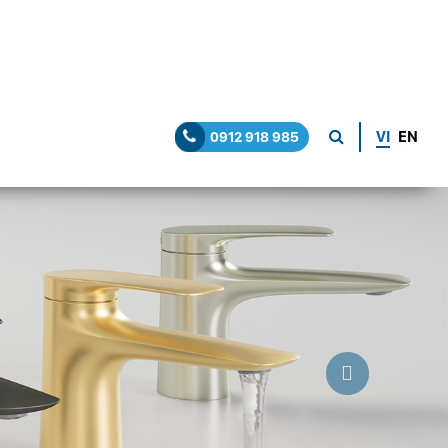
VI
EN
0912 918 985
Next