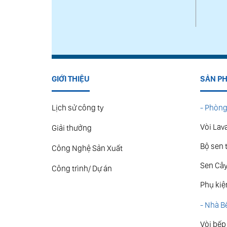
GIỚI THIỆU
SẢN P
Lịch sử công ty
- Phòng
Vòi Lav
Giải thưởng
Bộ sen 
Công Nghệ Sản Xuất
Sen Câ
Công trình/ Dự án
Phụ kiệ
- Nhà B
Vòi bếp