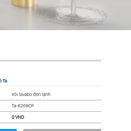
ô Tả
Vòi lavabo đơn lạnh
Ta-6269CP
0 VND