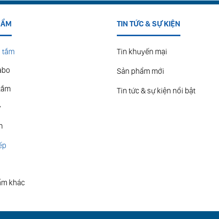
HẨM
TIN TỨC & SỰ KIỆN
 tắm
Tin khuyến mại
abo
Sản phẩm mới
tắm
Tin tức & sự kiện nổi bật
y
n
ếp
ẩm khác