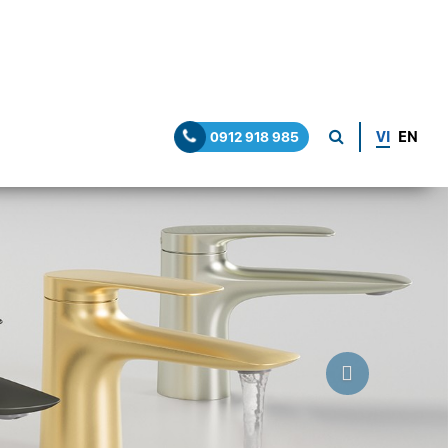
VI
EN
0912 918 985
Next