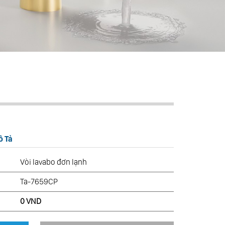
ô Tả
Vòi lavabo đơn lạnh
Ta-7659CP
0 VND