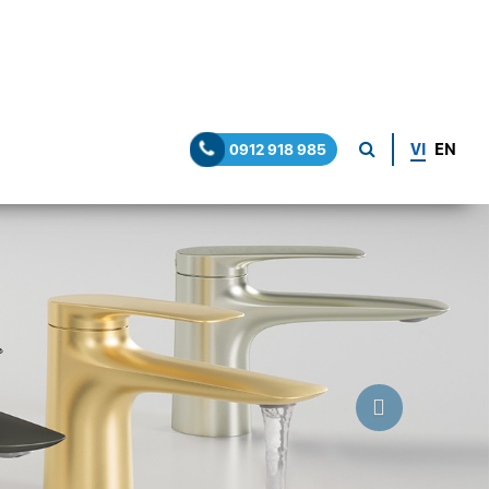
VI
EN
0912 918 985
Next