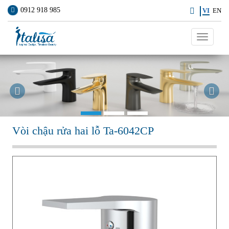
0912 918 985
VI
EN
Toggle
navigati
Previous
Ne
Vòi chậu rửa hai lỗ Ta-6042CP