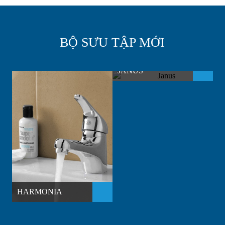
BỘ SƯU TẬP MỚI
JANUS
K
HARMONIA