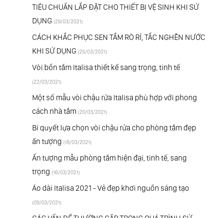
TIÊU CHUẨN LẮP ĐẶT CHO THIẾT BỊ VỆ SINH KHI SỬ
DỤNG
(29/03/2021)
CÁCH KHẮC PHỤC SEN TẮM RÒ RỈ, TẮC NGHẼN NƯỚC
KHI SỬ DỤNG
(25/03/2021)
Vòi bồn tắm Italisa thiết kế sang trọng, tinh tế
(22/03/2021)
Một số mẫu vòi chậu rửa Italisa phù hợp với phong
cách nhà tắm
(20/03/2021)
Bí quyết lựa chọn vòi chậu rửa cho phòng tắm đẹp
ấn tượng
(18/03/2021)
Ấn tượng mẫu phòng tắm hiện đại, tinh tế, sang
trọng
(16/03/2021)
Áo dài Italisa 2021 - Vẻ đẹp khơi nguồn sáng tạo
(09/03/2021)