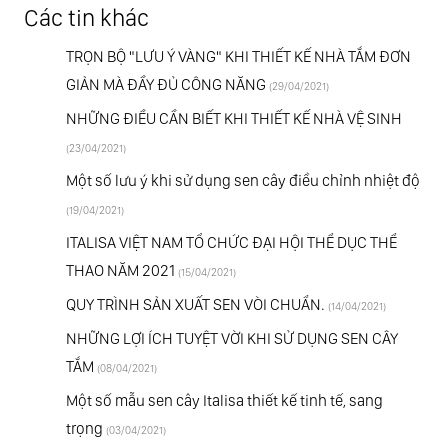
Các tin khác
TRỌN BỘ "LƯU Ý VÀNG" KHI THIẾT KẾ NHÀ TẮM ĐƠN
GIẢN MÀ ĐẦY ĐỦ CÔNG NĂNG
(29/04/2021)
NHỮNG ĐIỀU CẦN BIẾT KHI THIẾT KẾ NHÀ VỆ SINH
(23/04/2021)
Một số lưu ý khi sử dụng sen cây điều chỉnh nhiệt độ
(19/04/2021)
ITALISA VIỆT NAM TỔ CHỨC ĐẠI HỘI THỂ DỤC THỂ
THAO NĂM 2021
(15/04/2021)
QUY TRÌNH SẢN XUẤT SEN VÒI CHUẨN.
(14/04/2021)
NHỮNG LỢI ÍCH TUYỆT VỜI KHI SỬ DỤNG SEN CÂY
TẮM
(08/04/2021)
Một số mẫu sen cây Italisa thiết kế tinh tế, sang
trọng
(03/04/2021)