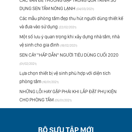
CÁC VẤN ĐỀ THƯỜNG GẶP TRONG QUÁ TRÌNH SỬ
DỤNG SEN TẮM NÓNG LẠNH
(04/03/2021)
Các mẫu phòng tắm đẹp thu hút người dùng thiết kế
và đưa vào sử dụng
(22/02/2021)
Một số lưu ý quan trọng khi xây dựng nhà tắm, nhà
vệ sinh cho gia đình
(18/02/2021)
SEN CÂY "HẤP DẪN" NGƯỜI TIÊU DÙNG CUỐI 2020
(01/02/2021)
Lựa chọn thiết bị vệ sinh phù hợp với diện tích
phòng tắm
(16/01/2021)
NHỮNG LỖI HAY GẶP PHẢI KHI LẮP ĐẶT PHỤ KIỆN
CHO PHÒNG TẮM
(05/01/2021)
BỘ SƯU TẬP MỚI