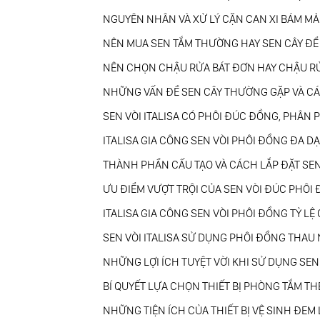
NGUYÊN NHÂN VÀ XỬ LÝ CẶN CAN XI BÁM MẢ
NÊN MUA SEN TẮM THƯỜNG HAY SEN CÂY ĐỂ 
NÊN CHỌN CHẬU RỬA BÁT ĐƠN HAY CHẬU RƯ
NHỮNG VẤN ĐỀ SEN CÂY THƯỜNG GẶP VÀ CÁ
SEN VÒI ITALISA CÓ PHÔI ĐÚC ĐỒNG, PHÂN P
ITALISA GIA CÔNG SEN VÒI PHÔI ĐỒNG ĐA DẠ
THÀNH PHẦN CẤU TẠO VÀ CÁCH LẮP ĐẶT SE
ƯU ĐIỂM VƯỢT TRỘI CỦA SEN VÒI ĐÚC PHÔI
ITALISA GIA CÔNG SEN VÒI PHÔI ĐỒNG TỶ LỆ
SEN VÒI ITALISA SỬ DỤNG PHÔI ĐỒNG THAU
NHỮNG LỢI ÍCH TUYỆT VỜI KHI SỬ DỤNG SE
BÍ QUYẾT LỰA CHỌN THIẾT BỊ PHÒNG TẮM T
NHỮNG TIỆN ÍCH CỦA THIẾT BỊ VỆ SINH ĐEM L