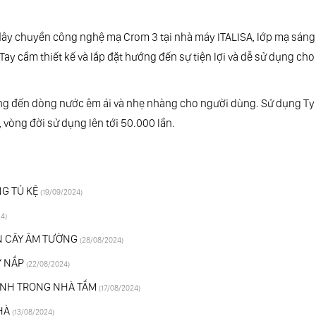
ây chuyền công nghệ mạ Crom 3 tại nhà máy ITALISA, lớp mạ sáng
. Tay cầm thiết kế và lắp đặt hướng đến sự tiện lợi và dễ sử dụng cho
́c, mang đến dòng nước êm ái và nhẹ nhàng cho người dùng. Sử dụng Ty 
vòng đời sử dụng lên tới 50.000 lần.
G TỦ KỆ
(19/09/2024)
24)
EN CÂY ÂM TƯỜNG
(28/08/2024)
Y NẮP
(22/08/2024)
 SINH TRONG NHÀ TẮM
(17/08/2024)
HÀ
(13/08/2024)