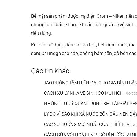
Bề mặt sản phẩm được mạ điện Crom – Niken trên d
chống bám bẩn, kháng khuẩn, han gỉ và dễ vệ sinh
tiêu dùng.
Kết cấu sử dụng đầu vòi tạo bọt, tiết kiệm nươ
sen) Cartridge cao cấp, chống bám cặn, độ bền cao, 
Các tin khác
TẠO PHÒNG TẮM HIỆN ĐẠI CHO GIA ĐÌNH BẰN
CÁCH XỬ LÝ NHÀ VỆ SINH CÓ MÙI HÔI
(11/09/20
NHỮNG LƯU Ý QUAN TRỌNG KHI LẮP ĐẶT S
LÝ DO VÌ SAO KHI XẢ NƯỚC BỒN CẦU NÊN ĐẬ
CÁC XU HƯỚNG MỚI NHẤT CỦA THIẾT BỊ VỆ
CÁCH SỬA VÒI HOA SEN BỊ RÒ RỈ NƯỚC TẠI N