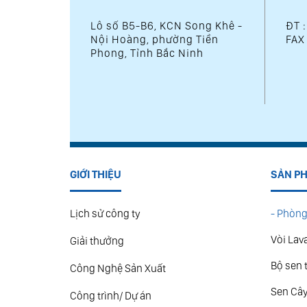
Lô số B5-B6, KCN Song Khê -
ĐT 
Nội Hoàng, phường Tiền
FAX
Phong, Tỉnh Bắc Ninh
GIỚI THIỆU
SẢN P
Lịch sử công ty
- Phòng
Vòi Lav
Giải thưởng
Bộ sen 
Công Nghệ Sản Xuất
Sen Câ
Công trình/ Dự án