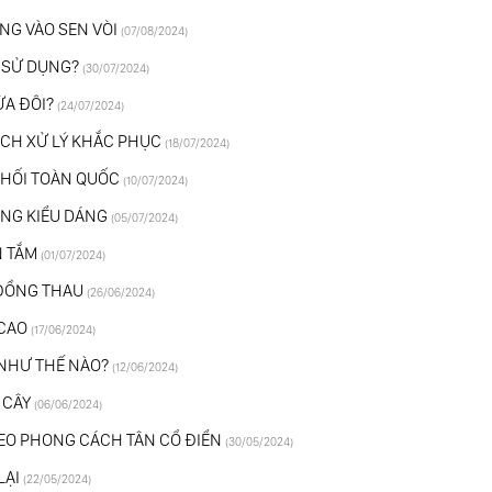
NG VÀO SEN VÒI
(07/08/2024)
SỬ DỤNG?
(30/07/2024)
̉A ĐÔI?
(24/07/2024)
CH XỬ LÝ KHẮC PHỤC
(18/07/2024)
HỐI TOÀN QUỐC
(10/07/2024)
NG KIỂU DÁNG
(05/07/2024)
N TẮM
(01/07/2024)
 ĐỒNG THAU
(26/06/2024)
 CAO
(17/06/2024)
 NHƯ THẾ NÀO?
(12/06/2024)
N CÂY
(06/06/2024)
HEO PHONG CÁCH TÂN CỔ ĐIỂN
(30/05/2024)
ẠI
(22/05/2024)