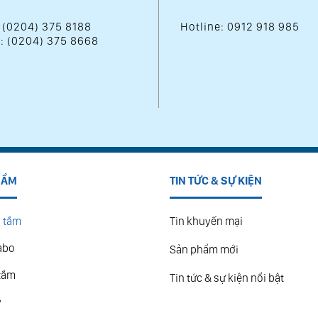
: (0204) 375 8188
Hotline: 0912 918 985
 : (0204) 375 8668
HẨM
TIN TỨC & SỰ KIỆN
 tắm
Tin khuyến mại
abo
Sản phẩm mới
tắm
Tin tức & sự kiện nổi bật
y