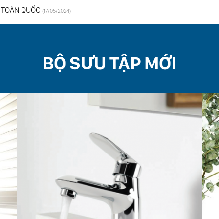
 TOÀN QUỐC
(17/05/2024)
BỘ SƯU TẬP MỚI