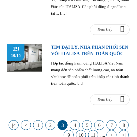
Đúc của ITALISA. Các phôi đồng được đúc ra
tại ... […]
Xem tiếp
TÌM ĐẠI LÝ, NHÀ PHÂN PHỐI SEN
29
VÒI ITALISA TRÊN TOÀN QUỐC
10/15
Hợp tác đồng hành cùng ITALISA Việt Nam
mang đến sản phẩm chất lượng cao, an toàn
sức khỏe để phân phối trên khắp các tỉnh thành
trên toàn quốc. […]
Xem tiếp
|<
<
1
2
3
4
5
6
7
8
9
10
11
....
>
>|