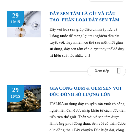
DÂY SEN TẮM LÀ GÌ? VÀ CẤU
29
TẠO, PHÂN LOẠI DÂY SEN TẮM
10/15
Dây vòi hoa sen giúp điều chỉnh áp lực và
luồng nước để mang lại trải nghiệm tắm rửa
tuyệt vời. Tuy nhiên, có thể sau một thời gian
sử dụng, dây sen tắm cần được thay thế để duy
trì hiệu suất tốt nhất. […]
Xem tiếp
GIA CÔNG ODM & OEM SEN VÒI
29
ĐÚC ĐỒNG SỐ LƯỢNG LỚN
10/15
ITALISA sử dụng dây chuyền sản xuất có công
nghệ hiện đại, được nhập khẩu từ các nước tiên
tiến trên thế giới. Thân vòi và sen tắm được
làm bằng phôi đồng thau. Sen vòi có thân được
đúc đồng thau Dây chuyền Đúc hiện đại, công