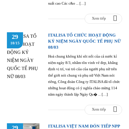
suất cao Các c&o ... […]
Xem tiếp
ITALISA TỔ CHỨC HOẠT ĐỘNG
29
KỶ NIỆM NGÀY QUỐC TẾ PHỤ NỮ
10/15
08/03
Hoà chung không khí sôi nổi của cả nước kỉ
niệm ngày 8/3, nhằm tôn vinh vẻ đẹp, khẳng
định vị trí, vai trò của của người phụ nữ trên
thế giới nói chung và phụ nữ Việt Nam nói
riêng, Công đoàn Công ty ITALISA đã tổ chức
những hoạt động có ý nghĩa chào mừng 114
năm ngày thành lập Ngày Qu� ... […]
Xem tiếp
ITALISA VIỆT NAM ĐÓN TIẾP NPP
29