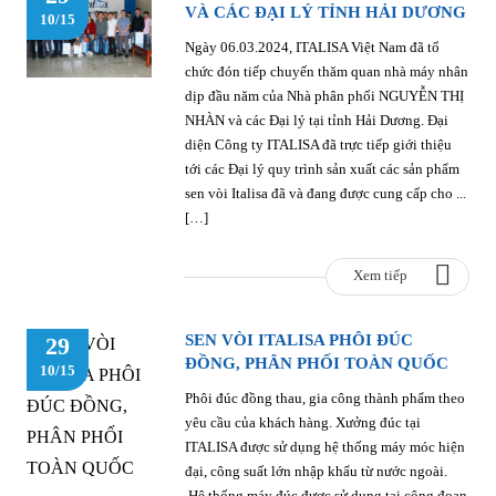
VÀ CÁC ĐẠI LÝ TỈNH HẢI DƯƠNG
10/15
Ngày 06.03.2024, ITALISA Việt Nam đã tổ
chức đón tiếp chuyến thăm quan nhà máy nhân
dịp đầu năm của Nhà phân phối NGUYỄN THỊ
NHÀN và các Đại lý tại tỉnh Hải Dương. Đại
diện Công ty ITALISA đã trực tiếp giới thiệu
tới các Đại lý quy trình sản xuất các sản phẩm
sen vòi Italisa đã và đang được cung cấp cho ...
[…]
Xem tiếp
SEN VÒI ITALISA PHÔI ĐÚC
29
ĐỒNG, PHÂN PHỐI TOÀN QUỐC
10/15
Phôi đúc đồng thau, gia công thành phẩm theo
yêu cầu của khách hàng. Xưởng đúc tại
ITALISA được sử dụng hệ thống máy móc hiện
đại, công suất lớn nhập khẩu từ nước ngoài.
Hệ thống máy đúc được sử dụng tại công đoạn