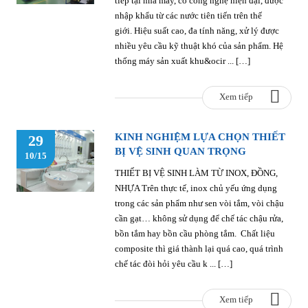
tiếp tại nhà máy, có công nghệ hiện đại, được
nhập khẩu từ các nước tiên tiến trên thế
giới. Hiệu suất cao, đa tính năng, xử lý được
nhiều yêu cầu kỹ thuật khó của sản phẩm. Hệ
thống máy sản xuất khu&ocir ... […]
Xem tiếp
KINH NGHIỆM LỰA CHỌN THIẾT
29
BỊ VỆ SINH QUAN TRỌNG
10/15
THIẾT BỊ VỆ SINH LÀM TỪ INOX, ĐỒNG,
NHỰA Trên thực tế, inox chủ yếu ứng dụng
trong các sản phẩm như sen vòi tắm, vòi chậu
cần gạt… không sử dụng để chế tác chậu rửa,
bồn tắm hay bồn cầu phòng tắm. Chất liệu
composite thì giá thành lại quá cao, quá trình
chế tác đòi hỏi yêu cầu k ... […]
Xem tiếp