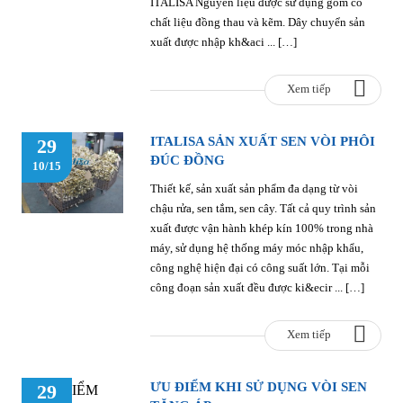
ITALISA Nguyên liệu được sử dụng gồm có
chất liệu đồng thau và kẽm. Dây chuyển sản
xuất được nhập kh&aci ... […]
Xem tiếp
ITALISA SẢN XUẤT SEN VÒI PHÔI
29
ĐÚC ĐỒNG
10/15
Thiết kế, sản xuất sản phẩm đa dạng từ vòi
chậu rửa, sen tắm, sen cây. Tất cả quy trình sản
xuất được vận hành khép kín 100% trong nhà
máy, sử dụng hệ thống máy móc nhập khẩu,
công nghệ hiện đại có công suất lớn. Tại mỗi
công đoạn sản xuất đều được ki&ecir ... […]
Xem tiếp
ƯU ĐIỂM KHI SỬ DỤNG VÒI SEN
29