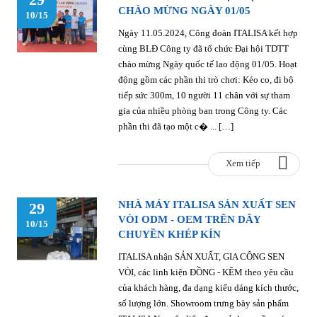
CHÀO MỪNG NGÀY 01/05
10/15
Ngày 11.05.2024, Công đoàn ITALISA kết hợp
cùng BLĐ Công ty đã tổ chức Đại hội TDTT
chào mừng Ngày quốc tế lao động 01/05. Hoạt
động gồm các phần thi trò chơi: Kéo co, đi bộ
tiếp sức 300m, 10 người 11 chân với sự tham
gia của nhiều phòng ban trong Công ty. Các
phần thi đã tạo một c� ... […]
Xem tiếp
NHÀ MÁY ITALISA SẢN XUẤT SEN
29
VÒI ODM - OEM TRÊN DÂY
10/15
CHUYỀN KHÉP KÍN
ITALISA nhận SẢN XUẤT, GIA CÔNG SEN
VÒI, các linh kiện ĐỒNG - KẼM theo yêu cầu
của khách hàng, đa dạng kiểu dáng kích thước,
số lượng lớn. Showroom trưng bày sản phẩm