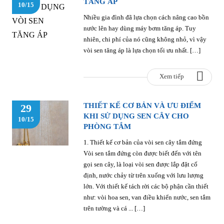
TĂNG ÁP
10/15
Nhiều gia đình đã lựa chọn cách nâng cao bồn
nước lên hay dùng máy bơm tăng áp. Tuy
nhiên, chi phí của nó cũng không nhỏ, vì vậy
vòi sen tăng áp là lựa chọn tối ưu nhất. […]
Xem tiếp
THIẾT KẾ CƠ BẢN VÀ ƯU ĐIỂM
29
KHI SỬ DỤNG SEN CÂY CHO
10/15
PHÒNG TẮM
1. Thiết kế cơ bản của vòi sen cây tắm đứng
Vòi sen tắm đứng còn được biết đến với tên
gọi sen cây, là loại vòi sen được lắp đặt cố
định, nước chảy từ trên xuống với lưu lượng
lớn. Với thiết kế tách rời các bộ phận cần thiết
như: vòi hoa sen, van điều khiển nước, sen tắm
trên tường và cá ... […]