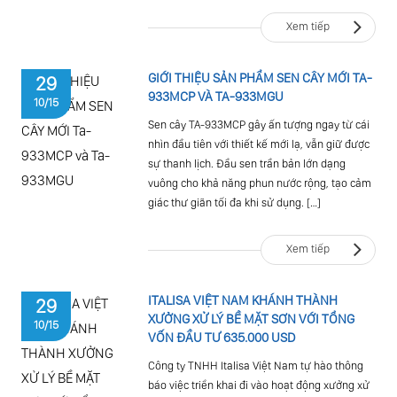
Xem tiếp
GIỚI THIỆU SẢN PHẨM SEN CÂY MỚI TA-
29
933MCP VÀ TA-933MGU
10/15
Sen cây TA-933MCP gây ấn tượng ngay từ cái
nhìn đầu tiên với thiết kế mới lạ, vẫn giữ được
sự thanh lịch. Đầu sen trần bản lớn dạng
vuông cho khả năng phun nước rộng, tạo cảm
giác thư giãn tối đa khi sử dụng. […]
Xem tiếp
ITALISA VIỆT NAM KHÁNH THÀNH
29
XƯỞNG XỬ LÝ BỀ MẶT SƠN VỚI TỔNG
10/15
VỐN ĐẦU TƯ 635.000 USD
Công ty TNHH Italisa Việt Nam tự hào thông
báo việc triển khai đi vào hoạt động xưởng xử