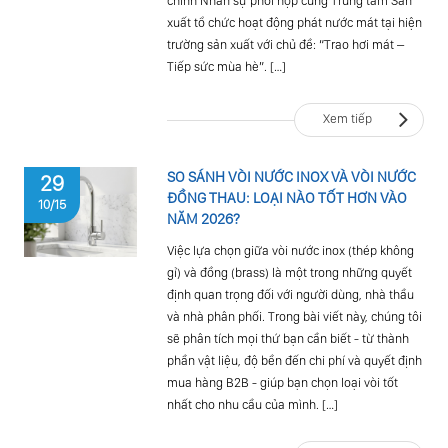
chính Nhân sự phối hợp cùng Trung tâm Sản
xuất tổ chức hoạt động phát nước mát tại hiện
trường sản xuất với chủ đề: “Trao hơi mát –
Tiếp sức mùa hè”. […]
Xem tiếp
SO SÁNH VÒI NƯỚC INOX VÀ VÒI NƯỚC
29
ĐỒNG THAU: LOẠI NÀO TỐT HƠN VÀO
10/15
NĂM 2026?
Việc lựa chọn giữa vòi nước inox (thép không
gỉ) và đồng (brass) là một trong những quyết
định quan trọng đối với người dùng, nhà thầu
và nhà phân phối. Trong bài viết này, chúng tôi
sẽ phân tích mọi thứ bạn cần biết - từ thành
phần vật liệu, độ bền đến chi phí và quyết định
mua hàng B2B - giúp bạn chọn loại vòi tốt
nhất cho nhu cầu của mình. […]