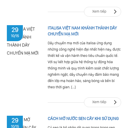
Xem tiếp
ITALISA VIỆT NAM KHÁNH THÀNH DÂY
29
CHUYỀN MẠ MỚI
10/15
Dây chuyền mạ mới của Italisa ứng dụng
những công nghệ hiện đại nhất hiện nay, được
thiết kế và vận hành theo tiêu chuẩn quốc tế.
Với sự kết hợp giữa hệ thống tự động hóa
thông minh và quy trình kiểm soát chất lượng
nghiêm ngặt, dây chuyền này đảm bảo mang
đến lớp mạ hoàn hảo, sáng bóng và bền bỉ
theo thời gian. […]
Xem tiếp
CÁCH MỞ NƯỚC SEN CÂY KHI SỬ DỤNG
29
10/15
Củ sen là bộ phận rất quan trọng trong sen