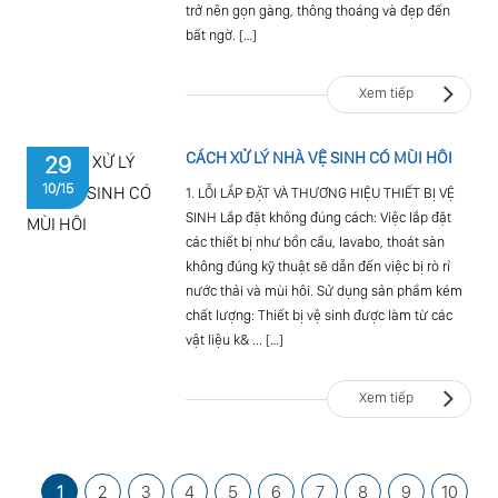
trở nên gọn gàng, thông thoáng và đẹp đến
bất ngờ. […]
Xem tiếp
CÁCH XỬ LÝ NHÀ VỆ SINH CÓ MÙI HÔI
29
10/15
1. LỖI LẮP ĐẶT VÀ THƯƠNG HIỆU THIẾT BỊ VỆ
SINH Lắp đặt không đúng cách: Việc lắp đặt
các thiết bị như bồn cầu, lavabo, thoát sàn
không đúng kỹ thuật sẽ dẫn đến việc bị rò rỉ
nước thải và mùi hôi. Sử dụng sản phẩm kém
chất lượng: Thiết bị vệ sinh được làm từ các
vật liệu k& ... […]
Xem tiếp
1
2
3
4
5
6
7
8
9
10