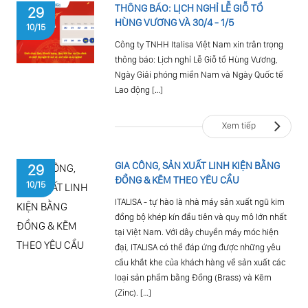
THÔNG BÁO: LỊCH NGHỈ LỄ GIỖ TỔ
29
HÙNG VƯƠNG VÀ 30/4 - 1/5
10/15
Công ty TNHH Italisa Việt Nam xin trân trọng
thông báo: Lịch nghỉ Lễ Giỗ tổ Hùng Vương,
Ngày Giải phóng miền Nam và Ngày Quốc tế
Lao động […]
Xem tiếp
GIA CÔNG, SẢN XUẤT LINH KIỆN BẰNG
29
ĐỒNG & KẼM THEO YÊU CẦU
10/15
ITALISA - tự hào là nhà máy sản xuất ngũ kim
đồng bộ khép kín đầu tiên và quy mô lớn nhất
tại Việt Nam. Với dây chuyền máy móc hiện
đại, ITALISA có thể đáp ứng được những yêu
cầu khắt khe của khách hàng về sản xuất các
loại sản phẩm bằng Đồng (Brass) và Kẽm
(Zinc). […]