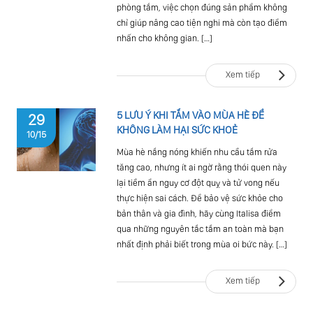
phòng tắm, việc chọn đúng sản phẩm không
chỉ giúp nâng cao tiện nghi mà còn tạo điểm
nhấn cho không gian. […]
Xem tiếp
5 LƯU Ý KHI TẮM VÀO MÙA HÈ ĐỂ
29
KHÔNG LÀM HẠI SỨC KHOẺ
10/15
Mùa hè nắng nóng khiến nhu cầu tắm rửa
tăng cao, nhưng ít ai ngờ rằng thói quen này
lại tiềm ẩn nguy cơ đột quỵ và tử vong nếu
thực hiện sai cách. Để bảo vệ sức khỏe cho
bản thân và gia đình, hãy cùng Italisa điểm
qua những nguyên tắc tắm an toàn mà bạn
nhất định phải biết trong mùa oi bức này. […]
Xem tiếp