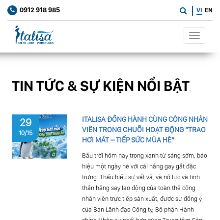
0912 918 985
VI
EN
Toggle
navigat
TIN TỨC & SỰ KIỆN NỔI BẬT
ITALISA ĐỒNG HÀNH CÙNG CÔNG NHÂN
29
VIÊN TRONG CHUỖI HOẠT ĐỘNG “TRAO
10/15
HƠI MÁT – TIẾP SỨC MÙA HÈ”
Bầu trời hôm nay trong xanh từ sáng sớm, báo
hiệu một ngày hè với cái nắng gay gắt đặc
trưng. Thấu hiểu sự vất vả, và nỗ lực và tinh
thần hăng say lao động của toàn thể công
nhân viên trực tiếp sản xuất, được sự đồng ý
của Ban Lãnh đạo Công ty, Bộ phận Hành