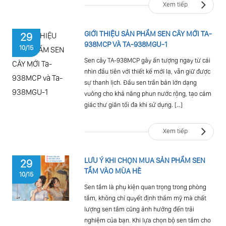
Xem tiếp
GIỚI THIỆU SẢN PHẨM SEN CÂY MỚI TA-
29
938MCP VÀ TA-938MGU-1
10/15
Sen cây TA-938MCP gây ấn tượng ngay từ cái
nhìn đầu tiên với thiết kế mới lạ, vẫn giữ được
sự thanh lịch. Đầu sen trần bản lớn dạng
vuông cho khả năng phun nước rộng, tạo cảm
giác thư giãn tối đa khi sử dụng. […]
Xem tiếp
LƯU Ý KHI CHỌN MUA SẢN PHẨM SEN
29
TẮM VÀO MÙA HÈ
10/15
Sen tắm là phụ kiện quan trọng trong phòng
tắm, không chỉ quyết định thẩm mỹ mà chất
lượng sen tắm cũng ảnh hưởng đến trải
nghiệm của bạn. Khi lựa chọn bộ sen tắm cho