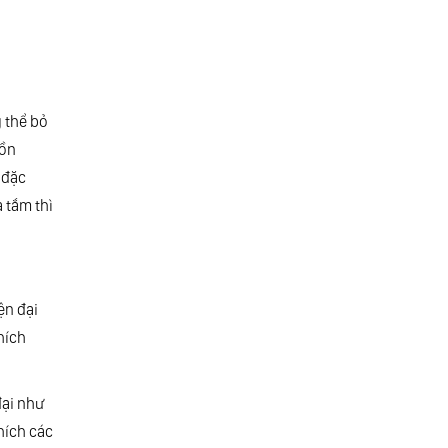
 thể bỏ
bồn
 đặc
 tắm thì
ện đại
hích
đại như
hích các