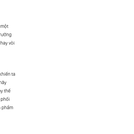
 một
trường
 hay vòi
khiến ta
 hãy
ay thế
 phối
ản phẩm