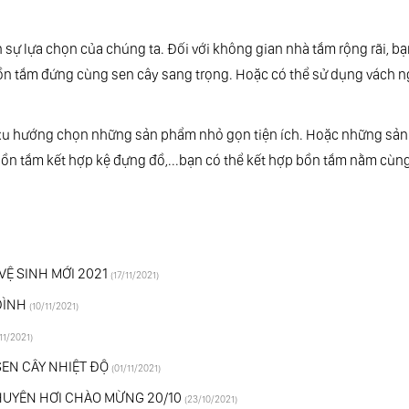
n sự lựa chọn của chúng ta. Đối với không gian nhà tắm rộng rãi, b
n tắm đứng cùng sen cây sang trọng. Hoặc có thể sử dụng vách 
ó xu hướng chọn những sản phẩm nhỏ gọn tiện ích. Hoặc những sả
 bồn tắm kết hợp kệ đựng đồ,...bạn có thể kết hợp bồn tắm nằm cùn
VỆ SINH MỚI 2021
(17/11/2021)
ĐÌNH
(10/11/2021)
11/2021)
SEN CÂY NHIỆT ĐỘ
(01/11/2021)
CHUYÊN HƠI CHÀO MỪNG 20/10
(23/10/2021)