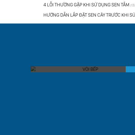
4 LỖI THƯỜNG GẶP KHI SỬ DỤNG SEN TẮM
(13
HƯỚNG DẪN LẮP ĐẶT SEN CÂY TRƯỚC KHI SƯ
VÒI BẾP