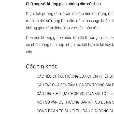
Phù hợp với không gian phòng tắm của bạn
Diện tích phòng tắm là vấn đề đầu tiên tác động đế
toàn có thể sử dụng bồn tắm nằm massage hoặc bồ
không gian tắm riêng khu vực vòi chậu rửa …
Còn nếu không gian khiêm tốn thì thường ta sẽ c
có chức năng tích hợp: chậu rửa kết hợp tủ kệ hay
cây.
Các tin khác
CÁCTIÊU CHÍ XU HƯỚNG LỰA CHỌN THIẾT BỊ 
CẤU TẠO CỦA SEN TẮM HOA SEN TRONG GIA 
CÁC TIÊU CHÍ LỰA CHỌN VÒI RỬA BÁT TỐT
(06/
MỘT SỐ VẤN ĐỀ THƯỜNG GẶP KHI SỬ DỤNG 
CÔNG ĐOÀN TỔ CHỨC THI ĐẤU GIẢI BÓNG 