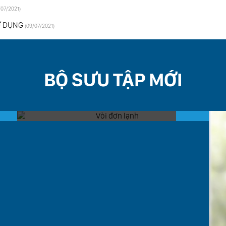
/07/2021)
̉ DỤNG
(09/07/2021)
BỘ SƯU TẬP MỚI
VÒI ĐƠN LẠNH