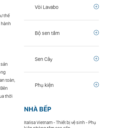
Vòi Lavabo
ư thế
o hành
Bộ sen tắm
Sen Cây
 sản
ồng
an toàn,
Phụ kiện
. Bên
ua thời
NHÀ BẾP
Italisa Vietnam - Thiết bị vệ sinh - Phụ