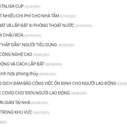
m ITALISA CUP
(14/10/2021)
T NHIỀU CHI PHÍ CHO NHÀ TẮM
(07/10/2021)
ÁT VÀ LẮP ĐẶT XI PHÔNG THOÁT NƯỚC
(27/09/2021)
̀I CHẬU RỬA
(20/09/2021)
 "HẤP DẪN" NGƯỜI TIÊU DÙNG
(16/09/2021)
I, CÔNG NGHỆ CAO
(10/09/2021)
 ĐỘNG VÀ CÁCH LẮP ĐẶT
(06/09/2021)
ệ sinh hợp phong thủy
(28/08/2021)
NG DỊCH ĐẢM BẢO CÔNG VIỆC ỔN ĐỊNH CHO NGƯỜI LAO ĐỘNG
(23/08/
NE COVID CHO 100% NGƯỜI LAO ĐỘNG
(13/08/2021)
 GIẢN TẠI NHÀ
(05/08/2021)
1 TRONG KHU VỰC
(31/07/2021)
2021)