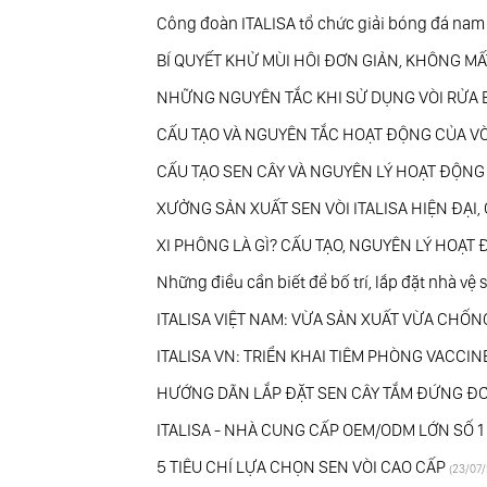
Công đoàn ITALISA tổ chức giải bóng đá na
BÍ QUYẾT KHỬ MÙI HÔI ĐƠN GIẢN, KHÔNG MẤ
NHỮNG NGUYÊN TẮC KHI SỬ DỤNG VÒI RỬA B
CẤU TẠO VÀ NGUYÊN TẮC HOẠT ĐỘNG CỦA VO
CẤU TẠO SEN CÂY VÀ NGUYÊN LÝ HOẠT ĐỘNG
XƯỞNG SẢN XUẤT SEN VÒI ITALISA HIỆN ĐẠ
XI PHÔNG LÀ GÌ? CẤU TẠO, NGUYÊN LÝ HOẠT
Những điều cần biết để bố trí, lắp đặt nhà v
ITALISA VIỆT NAM: VỪA SẢN XUẤT VỪA CHỐ
ITALISA VN: TRIỂN KHAI TIÊM PHÒNG VACCI
HƯỚNG DÃN LẮP ĐẶT SEN CÂY TẮM ĐỨNG ĐƠN
ITALISA - NHÀ CUNG CẤP OEM/ODM LỚN SỐ 
5 TIÊU CHÍ LỰA CHỌN SEN VÒI CAO CẤP
(23/07/