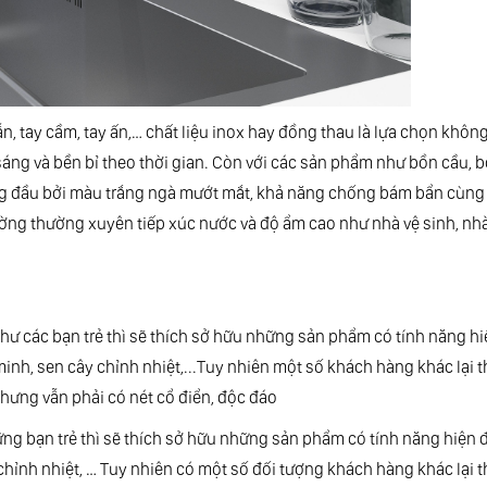
 tay cầm, tay ấn,… chất liệu inox hay đồng thau là lựa chọn không
sáng và bền bỉ theo thời gian. Còn với các sản phẩm như bồn cầu, 
 hàng đầu bởi màu trắng ngà mướt mắt, khả năng chống bám bẩn cùng
ờng thường xuyên tiếp xúc nước và độ ẩm cao như nhà vệ sinh, nhà
như các bạn trẻ thì sẽ thích sở hữu những sản phẩm có tính năng hi
inh, sen cây chỉnh nhiệt,...Tuy nhiên một số khách hàng khác lại t
ưng vẫn phải có nét cổ điển, độc đáo
ững bạn trẻ thì sẽ thích sở hữu những sản phẩm có tính năng hiện 
chỉnh nhiệt, … Tuy nhiên có một số đối tượng khách hàng khác lại t