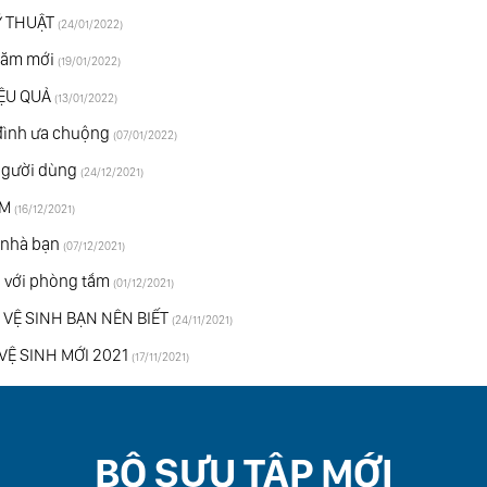
̃ THUẬT
(24/01/2022)
 năm mới
(19/01/2022)
̣U QUẢ
(13/01/2022)
 đình ưa chuộng
(07/01/2022)
 người dùng
(24/12/2021)
ẮM
(16/12/2021)
 nhà bạn
(07/12/2021)
 với phòng tắm
(01/12/2021)
 VỆ SINH BẠN NÊN BIẾT
(24/11/2021)
VỆ SINH MỚI 2021
(17/11/2021)
BỘ SƯU TẬP MỚI