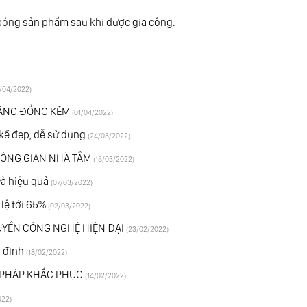
bóng sản phẩm sau khi được gia công.
/04/2022)
ẰNG ĐỒNG KẼM
(01/04/2022)
ế đẹp, dễ sử dụng
(24/03/2022)
 KHÔNG GIAN NHÀ TẮM
(15/03/2022)
và hiệu quả
(07/03/2022)
lệ tới 65%
(02/03/2022)
UYỀN CÔNG NGHỆ HIỆN ĐẠI
(23/02/2022)
a đình
(18/02/2022)
 PHÁP KHẮC PHỤC
(14/02/2022)
022)