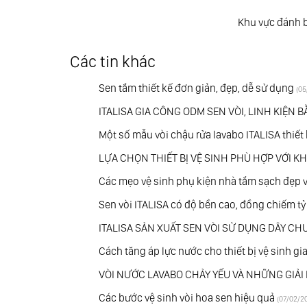
Khu vực đánh 
Các tin khác
Sen tắm thiết kế đơn giản, đẹp, dễ sử dụng
(05
ITALISA GIA CÔNG ODM SEN VÒI, LINH KIỆN B
Một số mẫu vòi chậu rửa lavabo ITALISA thiết k
LỰA CHỌN THIẾT BỊ VỆ SINH PHÙ HỢP VỚI
Các mẹo vệ sinh phụ kiện nhà tắm sạch đẹp 
Sen vòi ITALISA có độ bền cao, đồng chiếm tỷ 
ITALISA SẢN XUẤT SEN VÒI SỬ DỤNG DÂY CH
Cách tăng áp lực nước cho thiết bị vệ sinh gi
VÒI NƯỚC LAVABO CHẢY YẾU VÀ NHỮNG GIẢI
Các bước vệ sinh vòi hoa sen hiệu quả
(07/02/2