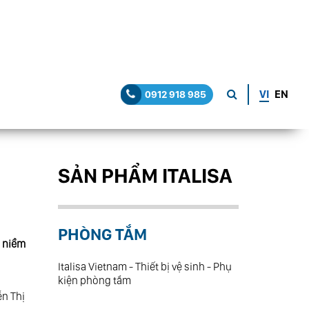
VI
EN
0912 918 985
SẢN PHẨM ITALISA
PHÒNG TẮM
h niềm
Italisa Vietnam - Thiết bị vệ sinh - Phụ
kiện phòng tắm
̃n Thị