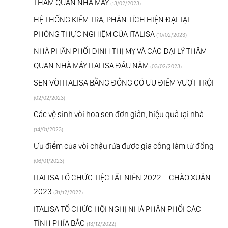
THĂM QUAN NHÀ MÁY
(13/02/2023)
HỆ THỐNG KIỂM TRA, PHÂN TÍCH HIỆN ĐẠI TẠI
PHÒNG THỰC NGHIỆM CỦA ITALISA
(10/02/2023)
NHÀ PHÂN PHỐI ĐINH THỊ MỴ VÀ CÁC ĐẠI LÝ THĂM
QUAN NHÀ MÁY ITALISA ĐẦU NĂM
(03/02/2023)
SEN VÒI ITALISA BẰNG ĐỒNG CÓ ƯU ĐIỂM VƯỢT TRỘI
(02/02/2023)
Các vệ sinh vòi hoa sen đơn giản, hiệu quả tại nhà
(14/01/2023)
Ưu điểm của vòi chậu rửa được gia công làm từ đồng
(06/01/2023)
ITALISA TỔ CHỨC TIỆC TẤT NIÊN 2022 – CHÀO XUÂN
2023
(31/12/2022)
ITALISA TỔ CHỨC HỘI NGHỊ NHÀ PHÂN PHỐI CÁC
TỈNH PHÍA BẮC
(13/12/2022)