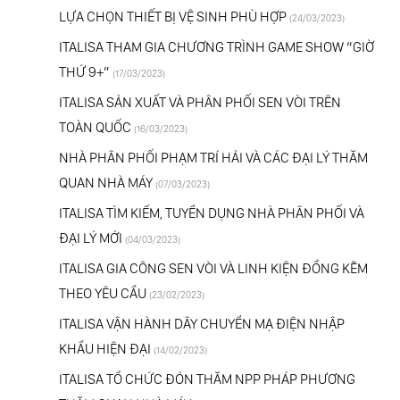
LỰA CHỌN THIẾT BỊ VỆ SINH PHÙ HỢP
(24/03/2023)
ITALISA THAM GIA CHƯƠNG TRÌNH GAME SHOW “GIỜ
THỨ 9+”
(17/03/2023)
ITALISA SẢN XUẤT VÀ PHÂN PHỐI SEN VÒI TRÊN
TOÀN QUỐC
(16/03/2023)
NHÀ PHÂN PHỐI PHẠM TRÍ HẢI VÀ CÁC ĐẠI LÝ THĂM
QUAN NHÀ MÁY
(07/03/2023)
ITALISA TÌM KIẾM, TUYỂN DỤNG NHÀ PHÂN PHỐI VÀ
ĐẠI LÝ MỚI
(04/03/2023)
ITALISA GIA CÔNG SEN VÒI VÀ LINH KIỆN ĐỒNG KẼM
THEO YÊU CẦU
(23/02/2023)
ITALISA VẬN HÀNH DÂY CHUYỂN MẠ ĐIỆN NHẬP
KHẨU HIỆN ĐẠI
(14/02/2023)
ITALISA TỔ CHỨC ĐÓN THĂM NPP PHÁP PHƯƠNG