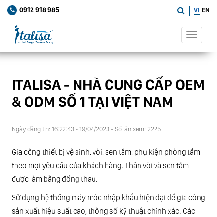
0912 918 985
VI
EN
Toggle
navigat
ITALISA - NHÀ CUNG CẤP OEM
& ODM SỐ 1 TẠI VIỆT NAM
Ngày đăng tin: 16:22:43 - 19/04/2023 - Số lần xem: 2225
Gia công thiết bị vệ sinh, vòi, sen tắm, phụ kiện phòng tắm
theo mọi yêu cầu của khách hàng.
Thân vòi và sen tắm
được làm bằng đồng thau.
Sử dụng hệ thống máy móc nhập khẩu hiện đại để gia công
sản xuất hiệu suất cao, thông số kỹ thuật chính xác.
Các