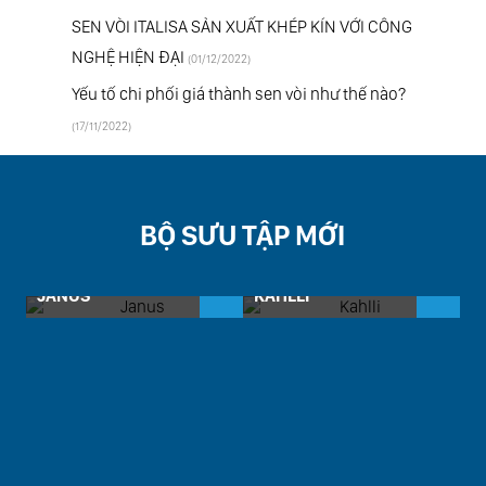
SEN VÒI ITALISA SẢN XUẤT KHÉP KÍN VỚI CÔNG
NGHỆ HIỆN ĐẠI
(01/12/2022)
Yếu tố chi phối giá thành sen vòi như thế nào?
(17/11/2022)
BỘ SƯU TẬP MỚI
JANUS
KAHLLI
M