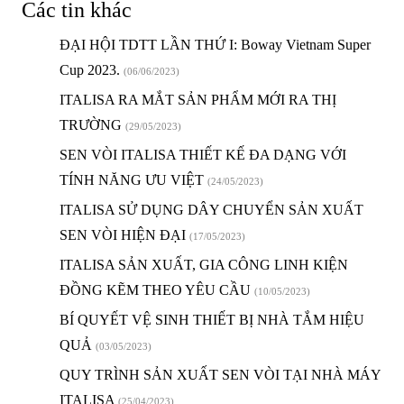
Các tin khác
ĐẠI HỘI TDTT LẦN THỨ I: Boway Vietnam Super
Cup 2023.
(06/06/2023)
ITALISA RA MẮT SẢN PHẨM MỚI RA THỊ
TRƯỜNG
(29/05/2023)
SEN VÒI ITALISA THIẾT KẾ ĐA DẠNG VỚI
TÍNH NĂNG ƯU VIỆT
(24/05/2023)
ITALISA SỬ DỤNG DÂY CHUYỂN SẢN XUẤT
SEN VÒI HIỆN ĐẠI
(17/05/2023)
ITALISA SẢN XUẤT, GIA CÔNG LINH KIỆN
ĐỒNG KẼM THEO YÊU CẦU
(10/05/2023)
BÍ QUYẾT VỆ SINH THIẾT BỊ NHÀ TẮM HIỆU
QUẢ
(03/05/2023)
QUY TRÌNH SẢN XUẤT SEN VÒI TẠI NHÀ MÁY
ITALISA
(25/04/2023)