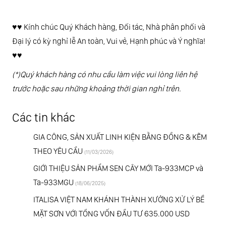
♥️♥️ Kính chúc Quý Khách hàng, Đối tác, Nhà phân phối và
Đại lý có kỳ nghỉ lễ An toàn, Vui vẻ, Hạnh phúc và Ý nghĩa!
♥️♥️
(*)Quý khách hàng có nhu cầu làm việc vui lòng liên hệ
trước hoặc sau những khoảng thời gian nghỉ trên.
Các tin khác
GIA CÔNG, SẢN XUẤT LINH KIỆN BẰNG ĐỒNG & KẼM
THEO YÊU CẦU
(11/03/2026)
GIỚI THIỆU SẢN PHẨM SEN CÂY MỚI Ta-933MCP và
Ta-933MGU
(18/06/2025)
ITALISA VIỆT NAM KHÁNH THÀNH XƯỞNG XỬ LÝ BỀ
MẶT SƠN VỚI TỔNG VỐN ĐẦU TƯ 635.000 USD