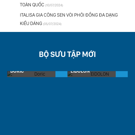
TOÀN QUỐC
(10/07/2024)
ITALISA GIA CÔNG SEN VÒI PHÔI ĐỒNG ĐA DẠNG
KIỂU DÁNG
(05/07/2024)
BỘ SƯU TẬP MỚI
DORIC
EIDOLON
H