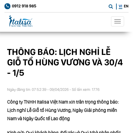
0912 918 985
VI
EN
Toggle
navigat
THÔNG BÁO: LỊCH NGHỈ LỄ
GIỖ TỔ HÙNG VƯƠNG VÀ 30/4
- 1/5
Ngày đăng tin: 07:52:39 - 09/04/2026 - Số lần xem: 1776
Công ty TNHH Italisa Việt Nam xin trân trọng thông báo:
Lịch nghỉ Lễ Giỗ tổ Hùng Vương, Ngày Giải phóng miền
Nam và Ngày Quốc tế Lao động
Kính gửi: Quý khách hàng, Đối tác và Quý Nhà phân phối!