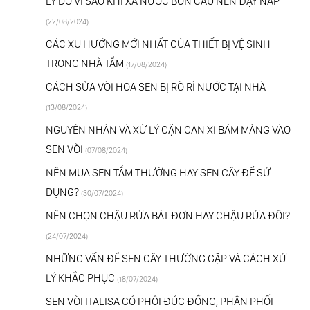
LÝ DO VÌ SAO KHI XẢ NƯỚC BỒN CẦU NÊN ĐẬY NẮP
(22/08/2024)
CÁC XU HƯỚNG MỚI NHẤT CỦA THIẾT BỊ VỆ SINH
TRONG NHÀ TẮM
(17/08/2024)
CÁCH SỬA VÒI HOA SEN BỊ RÒ RỈ NƯỚC TẠI NHÀ
(13/08/2024)
NGUYÊN NHÂN VÀ XỬ LÝ CẶN CAN XI BÁM MẢNG VÀO
SEN VÒI
(07/08/2024)
NÊN MUA SEN TẮM THƯỜNG HAY SEN CÂY ĐỂ SỬ
DỤNG?
(30/07/2024)
NÊN CHỌN CHẬU RỬA BÁT ĐƠN HAY CHẬU RỬA ĐÔI?
(24/07/2024)
NHỮNG VẤN ĐỀ SEN CÂY THƯỜNG GẶP VÀ CÁCH XỬ
LÝ KHẮC PHỤC
(18/07/2024)
SEN VÒI ITALISA CÓ PHÔI ĐÚC ĐỒNG, PHÂN PHỐI