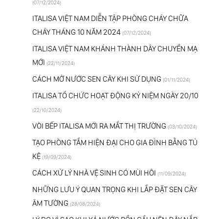
(07/12/2024)
ITALISA VIỆT NAM DIỄN TẬP PHÒNG CHÁY CHỮA
CHÁY THÁNG 10 NĂM 2024
(07/12/2024)
ITALISA VIỆT NAM KHÁNH THÀNH DÂY CHUYỀN MẠ
MỚI
(22/11/2024)
CÁCH MỞ NƯỚC SEN CÂY KHI SỬ DỤNG
(01/11/2024)
ITALISA TỔ CHỨC HOẠT ĐỘNG KỶ NIỆM NGÀY 20/10
(22/10/2024)
VÒI BẾP ITALISA MỚI RA MẮT THỊ TRƯỜNG
(03/10/2024)
TẠO PHÒNG TẮM HIỆN ĐẠI CHO GIA ĐÌNH BẰNG TỦ
KỆ
(19/09/2024)
CÁCH XỬ LÝ NHÀ VỆ SINH CÓ MÙI HÔI
(11/09/2024)
NHỮNG LƯU Ý QUAN TRỌNG KHI LẮP ĐẶT SEN CÂY
ÂM TƯỜNG
(28/08/2024)