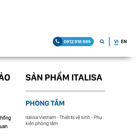
VI
EN
0912 918 985
ẢO
SẢN PHẨM ITALISA
PHÒNG TẮM
Italisa Vietnam - Thiết bị vệ sinh - Phụ
 khống
kiện phòng tắm
quan