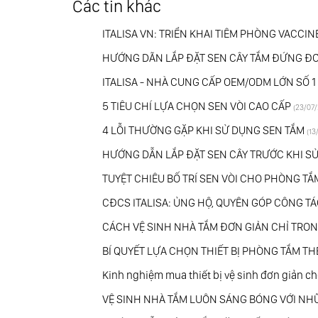
Các tin khác
ITALISA VN: TRIỂN KHAI TIÊM PHÒNG VACCI
HƯỚNG DÃN LẮP ĐẶT SEN CÂY TẮM ĐỨNG ĐƠN
ITALISA - NHÀ CUNG CẤP OEM/ODM LỚN SỐ 
5 TIÊU CHÍ LỰA CHỌN SEN VÒI CAO CẤP
(23/07/
4 LỖI THƯỜNG GẶP KHI SỬ DỤNG SEN TẮM
(13
HƯỚNG DẪN LẮP ĐẶT SEN CÂY TRƯỚC KHI SƯ
TUYỆT CHIÊU BỐ TRÍ SEN VÒI CHO PHÒNG T
CĐCS ITALISA: ỦNG HỘ, QUYÊN GÓP CÔNG TÁ
CÁCH VỆ SINH NHÀ TẮM ĐƠN GIẢN CHỈ TRON
BÍ QUYẾT LỰA CHỌN THIẾT BỊ PHÒNG TẮM T
Kinh nghiệm mua thiết bị vệ sinh đơn giản ch
VỆ SINH NHÀ TẮM LUÔN SÁNG BÓNG VỚI NHƯ