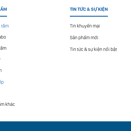
HẨM
TIN TỨC & SỰ KIỆN
 tắm
Tin khuyến mại
abo
Sản phẩm mới
tắm
Tin tức & sự kiện nổi bật
y
n
ếp
ẩm khác