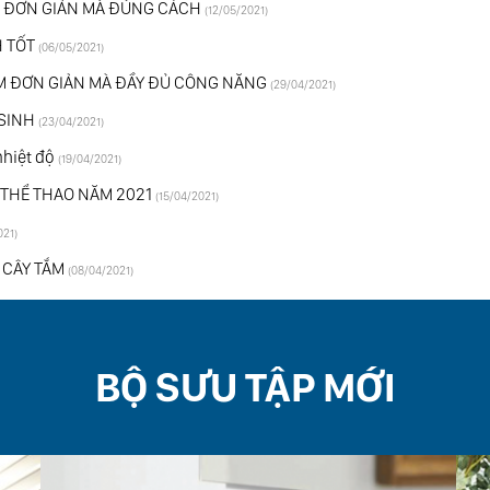
NH ĐƠN GIẢN MÀ ĐÚNG CÁCH
(12/05/2021)
 TỐT
(06/05/2021)
TẮM ĐƠN GIẢN MÀ ĐẦY ĐỦ CÔNG NĂNG
(29/04/2021)
 SINH
(23/04/2021)
hiệt độ
(19/04/2021)
̣C THỂ THAO NĂM 2021
(15/04/2021)
021)
 CÂY TẮM
(08/04/2021)
BỘ SƯU TẬP MỚI