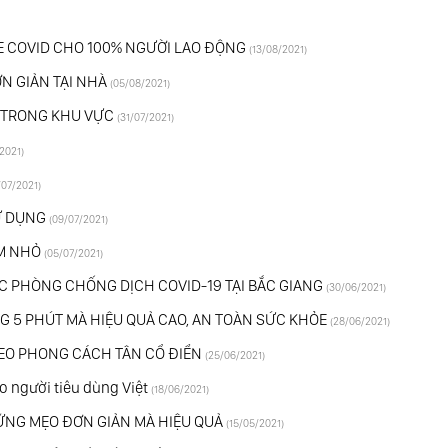
NE COVID CHO 100% NGƯỜI LAO ĐỘNG
(13/08/2021)
 GIẢN TẠI NHÀ
(05/08/2021)
1 TRONG KHU VỰC
(31/07/2021)
2021)
/07/2021)
̉ DỤNG
(09/07/2021)
ẮM NHỎ
(05/07/2021)
C PHÒNG CHỐNG DỊCH COVID-19 TẠI BẮC GIANG
(30/06/2021)
G 5 PHÚT MÀ HIỆU QUẢ CAO, AN TOÀN SỨC KHỎE
(28/06/2021)
HEO PHONG CÁCH TÂN CỔ ĐIỂN
(25/06/2021)
o người tiêu dùng Việt
(18/06/2021)
̃NG MẸO ĐƠN GIẢN MÀ HIỆU QUẢ
(15/05/2021)