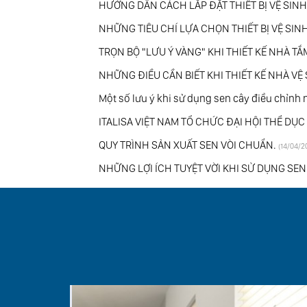
HƯỚNG DẪN CÁCH LẮP ĐẶT THIẾT BỊ VỆ SI
NHỮNG TIÊU CHÍ LỰA CHỌN THIẾT BỊ VỆ SINH
TRỌN BỘ "LƯU Ý VÀNG" KHI THIẾT KẾ NHÀ 
NHỮNG ĐIỀU CẦN BIẾT KHI THIẾT KẾ NHÀ VỆ
Một số lưu ý khi sử dụng sen cây điều chỉnh n
ITALISA VIỆT NAM TỔ CHỨC ĐẠI HỘI THỂ DU
QUY TRÌNH SẢN XUẤT SEN VÒI CHUẨN.
(14/04/2
NHỮNG LỢI ÍCH TUYỆT VỜI KHI SỬ DỤNG SEN