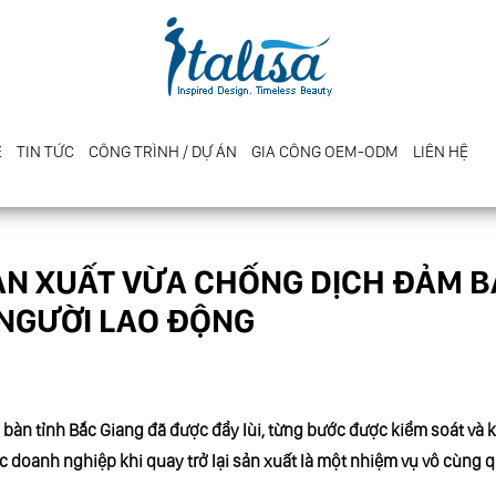
E
TIN TỨC
CÔNG TRÌNH / DỰ ÁN
GIA CÔNG OEM-ODM
LIÊN HỆ
ẢN XUẤT VỪA CHỐNG DỊCH ĐẢM B
 NGƯỜI LAO ĐỘNG
ịa bàn tỉnh Bắc Giang đã được đẩy lùi, từng bước được kiểm soát và
ác doanh nghiệp khi quay trở lại sản xuất là một nhiệm vụ vô cùng 