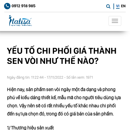
0912 918 985
VI
EN
Toggle
navigat
YẾU TỐ CHI PHỐI GIÁ THÀNH
SEN VÒI NHƯ THẾ NÀO?
Ngày đăng tin: 11:22:44 - 17/11/2022 - Số lần xem: 1971
Hiện nay, sản phẩm sen vòi ngày một đa dạng và phong
phú về kiểu dáng thiết kế, mẫu mã cho người tiêu dùng lựa
chọn. Vậy nên sẽ có rất nhiều yếu tố khác nhau chi phối
đến sự lựa chọn đó, trong đó có giá bán của sản phẩm.
1/ Thương hiệu sản xuất