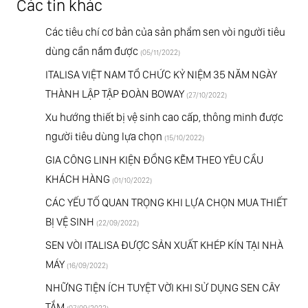
Các tin khác
Các tiêu chí cơ bản của sản phẩm sen vòi người tiêu
dùng cần nắm được
(05/11/2022)
ITALISA VIỆT NAM TỔ CHỨC KỶ NIỆM 35 NĂM NGÀY
THÀNH LẬP TẬP ĐOÀN BOWAY
(27/10/2022)
Xu hướng thiết bị vệ sinh cao cấp, thông minh được
người tiêu dùng lựa chọn
(15/10/2022)
GIA CÔNG LINH KIỆN ĐỒNG KẼM THEO YÊU CẦU
KHÁCH HÀNG
(01/10/2022)
CÁC YẾU TỐ QUAN TRỌNG KHI LỰA CHỌN MUA THIẾT
BỊ VỆ SINH
(22/09/2022)
SEN VÒI ITALISA ĐƯỢC SẢN XUẤT KHÉP KÍN TẠI NHÀ
MÁY
(16/09/2022)
NHỮNG TIỆN ÍCH TUYỆT VỜI KHI SỬ DỤNG SEN CÂY
TẮM