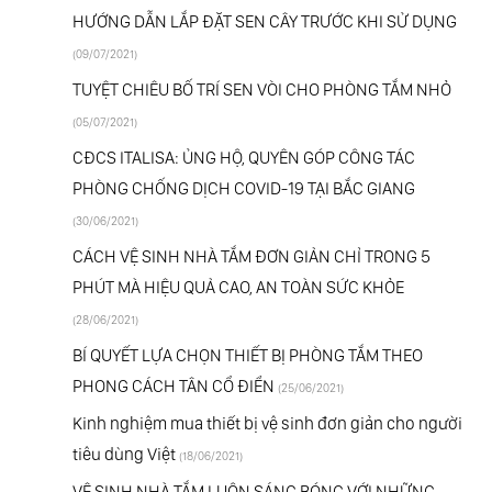
HƯỚNG DẪN LẮP ĐẶT SEN CÂY TRƯỚC KHI SỬ DỤNG
(09/07/2021)
TUYỆT CHIÊU BỐ TRÍ SEN VÒI CHO PHÒNG TẮM NHỎ
(05/07/2021)
CĐCS ITALISA: ỦNG HỘ, QUYÊN GÓP CÔNG TÁC
PHÒNG CHỐNG DỊCH COVID-19 TẠI BẮC GIANG
(30/06/2021)
CÁCH VỆ SINH NHÀ TẮM ĐƠN GIẢN CHỈ TRONG 5
PHÚT MÀ HIỆU QUẢ CAO, AN TOÀN SỨC KHỎE
(28/06/2021)
BÍ QUYẾT LỰA CHỌN THIẾT BỊ PHÒNG TẮM THEO
PHONG CÁCH TÂN CỔ ĐIỂN
(25/06/2021)
Kinh nghiệm mua thiết bị vệ sinh đơn giản cho người
tiêu dùng Việt
(18/06/2021)
VỆ SINH NHÀ TẮM LUÔN SÁNG BÓNG VỚI NHỮNG