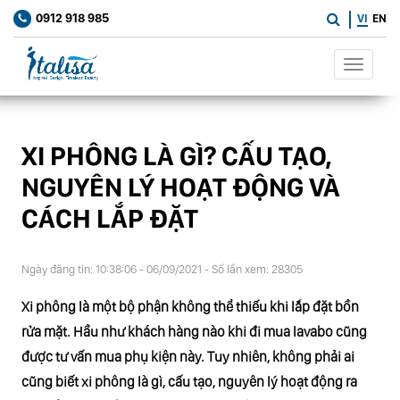
0912 918 985
VI
EN
Toggle
navigat
XI PHÔNG LÀ GÌ? CẤU TẠO,
NGUYÊN LÝ HOẠT ĐỘNG VÀ
CÁCH LẮP ĐẶT
Ngày đăng tin: 10:38:06 - 06/09/2021 - Số lần xem: 28305
Xi phông là một bộ phận không thể thiếu khi lắp đặt bồn
rửa mặt. Hầu như khách hàng nào khi đi mua lavabo cũng
được tư vấn mua phụ kiện này. Tuy nhiên, không phải ai
cũng biết xi phông là gì, cấu tạo, nguyên lý hoạt động ra