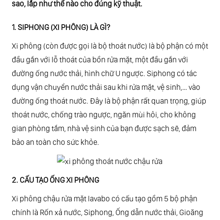
sao, lắp như thế nào cho đúng kỹ thuật.
1. SIPHONG (XI PHÔNG) LÀ GÌ?
Xi phông (còn được gọi là bộ thoát nước) là bộ phận có một
đầu gắn với lỗ thoát của bồn rửa mặt, một đầu gắn với
đường ống nước thải, hình chữ U ngược. Siphong có tác
dụng vận chuyển nước thải sau khi rửa mặt, vệ sinh,… vào
đường ống thoát nước. Đây là bộ phận rất quan trọng, giúp
thoát nước, chống trào ngược, ngăn mùi hôi, cho không
gian phòng tắm, nhà vệ sinh của bạn được sạch sẽ, đảm
bảo an toàn cho sức khỏe.
2. CẤU TẠO ỐNG XI PHÔNG
Xi phông chậu rửa mặt lavabo có cấu tạo gồm 5 bộ phận
chính là Rốn xả nước, Siphong, Ống dẫn nước thải, Gioăng