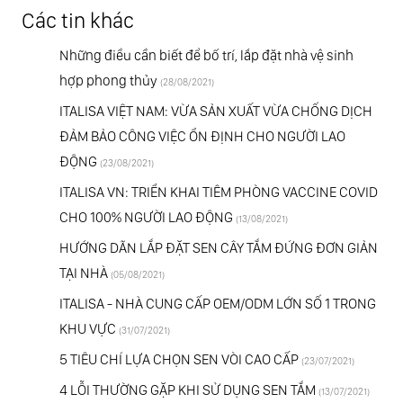
Các tin khác
Những điều cần biết để bố trí, lắp đặt nhà vệ sinh
hợp phong thủy
(28/08/2021)
ITALISA VIỆT NAM: VỪA SẢN XUẤT VỪA CHỐNG DỊCH
ĐẢM BẢO CÔNG VIỆC ỔN ĐỊNH CHO NGƯỜI LAO
ĐỘNG
(23/08/2021)
ITALISA VN: TRIỂN KHAI TIÊM PHÒNG VACCINE COVID
CHO 100% NGƯỜI LAO ĐỘNG
(13/08/2021)
HƯỚNG DÃN LẮP ĐẶT SEN CÂY TẮM ĐỨNG ĐƠN GIẢN
TẠI NHÀ
(05/08/2021)
ITALISA - NHÀ CUNG CẤP OEM/ODM LỚN SỐ 1 TRONG
KHU VỰC
(31/07/2021)
5 TIÊU CHÍ LỰA CHỌN SEN VÒI CAO CẤP
(23/07/2021)
4 LỖI THƯỜNG GẶP KHI SỬ DỤNG SEN TẮM
(13/07/2021)