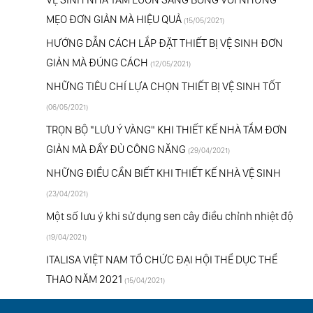
MẸO ĐƠN GIẢN MÀ HIỆU QUẢ
(15/05/2021)
HƯỚNG DẪN CÁCH LẮP ĐẶT THIẾT BỊ VỆ SINH ĐƠN
GIẢN MÀ ĐÚNG CÁCH
(12/05/2021)
NHỮNG TIÊU CHÍ LỰA CHỌN THIẾT BỊ VỆ SINH TỐT
(06/05/2021)
TRỌN BỘ "LƯU Ý VÀNG" KHI THIẾT KẾ NHÀ TẮM ĐƠN
GIẢN MÀ ĐẦY ĐỦ CÔNG NĂNG
(29/04/2021)
NHỮNG ĐIỀU CẦN BIẾT KHI THIẾT KẾ NHÀ VỆ SINH
(23/04/2021)
Một số lưu ý khi sử dụng sen cây điều chỉnh nhiệt độ
(19/04/2021)
ITALISA VIỆT NAM TỔ CHỨC ĐẠI HỘI THỂ DỤC THỂ
THAO NĂM 2021
(15/04/2021)