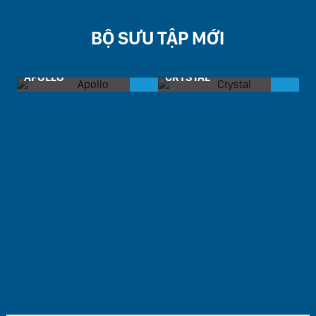
BỘ SƯU TẬP MỚI
APOLLO
CRYSTAL
D