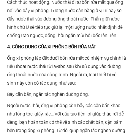
Cách thức hoạt động: Nước thải đi từ bồn rửa mặt qua ống
nối vào bẫy xi phông. Lượng nước cân bằng ở vị trí này sẽ
đẩy nước thải vào đường ống thoát nước. Phần giữ nước
hình chữ U sẽ tiếp tục giữ lại một lượng nước nhất định để
chống trào ngược, đồng thời ngăn mùi hôi bốc lên trên.
4. CÔNG DỤNG CỦA XI PHÔNG BỒN RỬA MẶT
Ống xi phông lắp đặt dưới bồn rửa mặt có nhiệm vụ chính là
tiêu thoát nước thải từ lavabo sau khi sử dụng vào đường
ống thoát nước của công trình. Ngoài ra, loại thiết bị vệ
sinh này còn có tác dụng như sau:
Bẫy cặn bẩn, ngăn tắc nghẽn đường ống.
Ngoài nước thải, ống xi phông còn bẫy các cặn bẩn khác
như lông tóc, giấy, rác… Với cấu tạo tiện lợi giúp tháo rời dễ
dàng, bạn hoàn toàn có thể vệ sinh các chất bẩn, cặn bám
bên trong ống xi phông. Từ đó, giúp ngăn tắc nghẽn đường