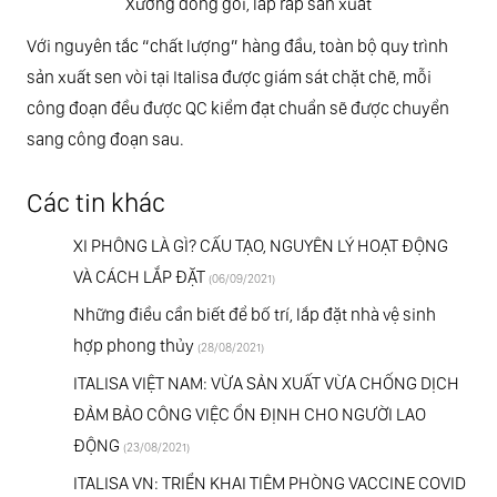
Xưởng đóng gói, lắp ráp sản xuất
Với nguyên tắc “chất lượng” hàng đầu, toàn bộ quy trình
sản xuất sen vòi tại Italisa được giám sát chặt chẽ, mỗi
công đoạn đều được QC kiểm đạt chuẩn sẽ được chuyển
sang công đoạn sau.
Các tin khác
XI PHÔNG LÀ GÌ? CẤU TẠO, NGUYÊN LÝ HOẠT ĐỘNG
VÀ CÁCH LẮP ĐẶT
(06/09/2021)
Những điều cần biết để bố trí, lắp đặt nhà vệ sinh
hợp phong thủy
(28/08/2021)
ITALISA VIỆT NAM: VỪA SẢN XUẤT VỪA CHỐNG DỊCH
ĐẢM BẢO CÔNG VIỆC ỔN ĐỊNH CHO NGƯỜI LAO
ĐỘNG
(23/08/2021)
ITALISA VN: TRIỂN KHAI TIÊM PHÒNG VACCINE COVID