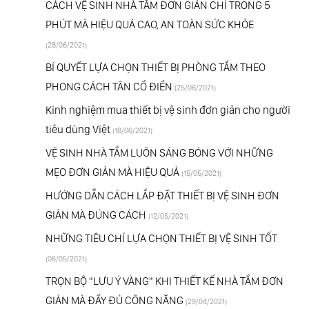
CÁCH VỆ SINH NHÀ TẮM ĐƠN GIẢN CHỈ TRONG 5
PHÚT MÀ HIỆU QUẢ CAO, AN TOÀN SỨC KHỎE
(28/06/2021)
BÍ QUYẾT LỰA CHỌN THIẾT BỊ PHÒNG TẮM THEO
PHONG CÁCH TÂN CỔ ĐIỂN
(25/06/2021)
Kinh nghiệm mua thiết bị vệ sinh đơn giản cho người
tiêu dùng Việt
(18/06/2021)
VỆ SINH NHÀ TẮM LUÔN SÁNG BÓNG VỚI NHỮNG
MẸO ĐƠN GIẢN MÀ HIỆU QUẢ
(15/05/2021)
HƯỚNG DẪN CÁCH LẮP ĐẶT THIẾT BỊ VỆ SINH ĐƠN
GIẢN MÀ ĐÚNG CÁCH
(12/05/2021)
NHỮNG TIÊU CHÍ LỰA CHỌN THIẾT BỊ VỆ SINH TỐT
(06/05/2021)
TRỌN BỘ "LƯU Ý VÀNG" KHI THIẾT KẾ NHÀ TẮM ĐƠN
GIẢN MÀ ĐẦY ĐỦ CÔNG NĂNG
(29/04/2021)