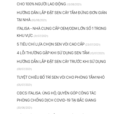
CHO 100% NGƯỜI LAO ĐỘNG
(13/08/2021)
HƯỚNG DÃN LẮP ĐẶT SEN CÂY TẮM ĐỨNG ĐƠN GIẢN
TẠI NHÀ
(05/08/2021)
ITALISA - NHÀ CUNG CẤP OEM/ODM LỚN SỐ 1 TRONG
KHU VỰC
(31/07/2021)
5 TIÊU CHÍ LỰA CHỌN SEN VÒI CAO CẤP
(23/07/2021)
4 LỖI THƯỜNG GẶP KHI SỬ DỤNG SEN TẮM
(13/07/2021)
HƯỚNG DẪN LẮP ĐẶT SEN CÂY TRƯỚC KHI SỬ DỤNG
(09/07/2021)
TUYỆT CHIÊU BỐ TRÍ SEN VÒI CHO PHÒNG TẮM NHỎ
(05/07/2021)
CĐCS ITALISA: ỦNG HỘ, QUYÊN GÓP CÔNG TÁC
PHÒNG CHỐNG DỊCH COVID-19 TẠI BẮC GIANG
(30/06/2021)