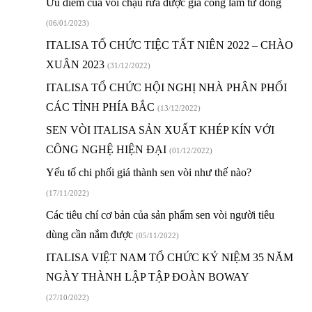
Ưu điểm của vòi chậu rửa được gia công làm từ đồng
(06/01/2023)
ITALISA TỔ CHỨC TIỆC TẤT NIÊN 2022 – CHÀO
XUÂN 2023
(31/12/2022)
ITALISA TỔ CHỨC HỘI NGHỊ NHÀ PHÂN PHỐI
CÁC TỈNH PHÍA BẮC
(13/12/2022)
SEN VÒI ITALISA SẢN XUẤT KHÉP KÍN VỚI
CÔNG NGHỆ HIỆN ĐẠI
(01/12/2022)
Yếu tố chi phối giá thành sen vòi như thế nào?
(17/11/2022)
Các tiêu chí cơ bản của sản phẩm sen vòi người tiêu
dùng cần nắm được
(05/11/2022)
ITALISA VIỆT NAM TỔ CHỨC KỶ NIỆM 35 NĂM
NGÀY THÀNH LẬP TẬP ĐOÀN BOWAY
(27/10/2022)