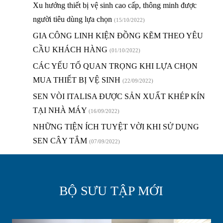
Xu hướng thiết bị vệ sinh cao cấp, thông minh được
người tiêu dùng lựa chọn
(15/10/2022)
GIA CÔNG LINH KIỆN ĐỒNG KẼM THEO YÊU
CẦU KHÁCH HÀNG
(01/10/2022)
CÁC YẾU TỐ QUAN TRỌNG KHI LỰA CHỌN
MUA THIẾT BỊ VỆ SINH
(22/09/2022)
SEN VÒI ITALISA ĐƯỢC SẢN XUẤT KHÉP KÍN
TẠI NHÀ MÁY
(16/09/2022)
NHỮNG TIỆN ÍCH TUYỆT VỜI KHI SỬ DỤNG
SEN CÂY TẮM
(07/09/2022)
BỘ SƯU TẬP MỚI
D