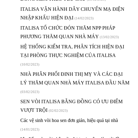
ITALISA VẬN HÀNH DÂY CHUYỂN MẠ ĐIỆN
NHẬP KHẨU HIỆN ĐẠI
(14/02/2023)
ITALISA TỔ CHỨC ĐÓN THĂM NPP PHÁP
PHƯƠNG THĂM QUAN NHÀ MÁY
(13/02/2023)
HỆ THỐNG KIỂM TRA, PHÂN TÍCH HIỆN ĐẠI
TẠI PHÒNG THỰC NGHIỆM CỦA ITALISA
(10/02/2023)
NHÀ PHÂN PHỐI ĐINH THỊ MỴ VÀ CÁC ĐẠI
LÝ THĂM QUAN NHÀ MÁY ITALISA ĐẦU NĂM
(03/02/2023)
SEN VÒI ITALISA BẰNG ĐỒNG CÓ ƯU ĐIỂM
VƯỢT TRỘI
(02/02/2023)
Các vệ sinh vòi hoa sen đơn giản, hiệu quả tại nhà
(14/01/2023)