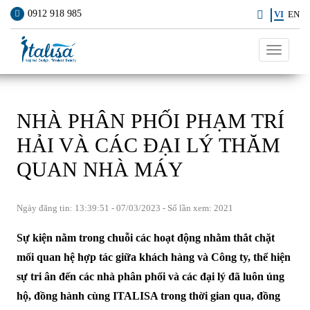
0912 918 985
VI
EN
Toggle
navigati
NHÀ PHÂN PHỐI PHẠM TRÍ
HẢI VÀ CÁC ĐẠI LÝ THĂM
QUAN NHÀ MÁY
Ngày đăng tin: 13:39:51 - 07/03/2023 - Số lần xem: 2021
Sự kiện nằm trong chuỗi các hoạt động nhằm thắt chặt
mối quan hệ hợp tác giữa khách hàng và Công ty, thể hiện
sự tri ân đến các nhà phân phối và các đại lý đã luôn ủng
hộ, đồng hành cùng ITALISA trong thời gian qua, đồng