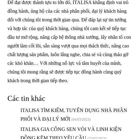
Để đạt được thành tựu to lớn đó, ITALISA khẳng định vai trò
đồng hành, ủng hộ của các nhà phân phối, đại lý khách hàng
đối với chúng tôi trong thời gian qua. Để đáp lại sự tin tưởng
và hợp tác của quý khách hàng, chúng tôi cam kết sẽ tiếp tục
đầu tư mở rộng, nâng cấp hệ thống nhà xưởng, lấy nhân tố con
người làm cốt lõi, sẵn sàng vượt qua mọi thách thức, nâng cao
chất lượng sản phẩm, luôn lắng nghe, chia sẻ và cùng tháo gỡ
các khó khăn… Với những nỗ lực và tâm huyết của mình,
chúng tôi mong rằng sẽ được tiếp tục đồng hành cùng quý
khách trong thời gian tiếp theo.
Các tin khác
ITALISA TÌM KIẾM, TUYỂN DỤNG NHÀ PHÂN
PHỐI VÀ ĐẠI LÝ MỚI
(04/03/2023)
ITALISA GIA CÔNG SEN VÒI VÀ LINH KIỆN
ĐỒNG KẼM THEO YÊU CẦU
(23/02/2023)