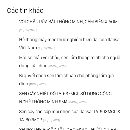
Các tin khác
VÒI CHẬU RỬA BÁT THÔNG MINH, CẢM BIẾN XIAOMI
(23/09/2020)
Hệ thống máy móc thực nghiệm hiện đại của Italisa
Việt Nam
(10/09/2020)
Một số mẫu vòi chậu, sen tắm thông minh cho người
dùng lựa chọn
(05/09/2020)
Bí quyết chọn sen tắm chuẩn cho phòng tắm gia
đình
(16/03/2020)
SEN CÂY NHIỆT ĐỘ TA-637MCP SỬ DỤNG CÔNG
NGHỆ THÔNG MINH SMA
(04/02/2020)
Sen cây cao cấp mũi nhọn của Italisa: TA-603MCP &
TA-807MCP
(03/10/2019)
SERIES THEIA: ĐỘC TÔN CHO MỌI XU HƯỚNG NHÀ