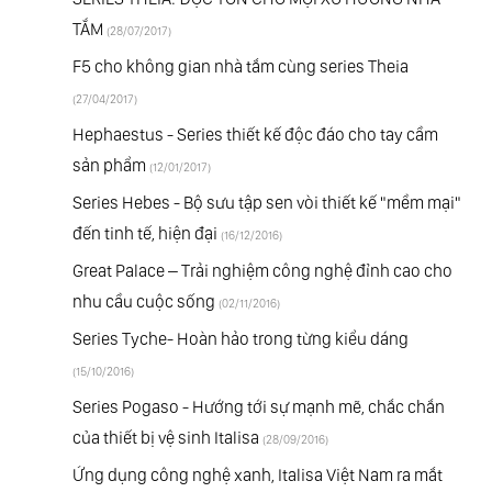
TẮM
(28/07/2017)
F5 cho không gian nhà tắm cùng series Theia
(27/04/2017)
Hephaestus - Series thiết kế độc đáo cho tay cầm
sản phẩm
(12/01/2017)
Series Hebes - Bộ sưu tập sen vòi thiết kế "mềm mại"
đến tinh tế, hiện đại
(16/12/2016)
Great Palace – Trải nghiệm công nghệ đỉnh cao cho
nhu cầu cuộc sống
(02/11/2016)
Series Tyche- Hoàn hảo trong từng kiểu dáng
(15/10/2016)
Series Pogaso - Hướng tới sự mạnh mẽ, chắc chắn
của thiết bị vệ sinh Italisa
(28/09/2016)
Ứng dụng công nghệ xanh, Italisa Việt Nam ra mắt