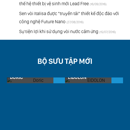
thế hệ thiết bị vệ sinh mới Lead Free
(16/09/2016)
Sen vòi Italisa được "truyền tải" thiết kế độc đáo với
công nghệ Future Nano
(27/08/2016)
Sự tiện lợi khi sử dụng vòi nước cảm ứng
(15/07/2016)
BỘ SƯU TẬP MỚI
DORIC
EIDOLON
H