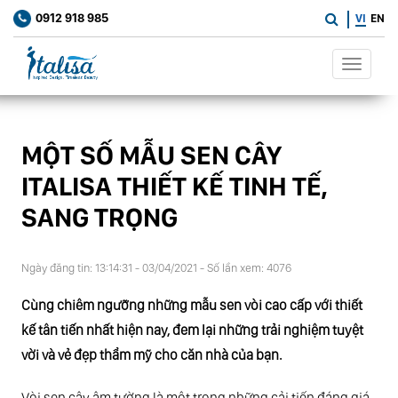
0912 918 985
VI
EN
Toggle
navigat
MỘT SỐ MẪU SEN CÂY
ITALISA THIẾT KẾ TINH TẾ,
SANG TRỌNG
Ngày đăng tin: 13:14:31 - 03/04/2021 - Số lần xem: 4076
Cùng chiêm ngưỡng những mẫu sen vòi cao cấp với thiết
kế tân tiến nhất hiện nay, đem lại những trải nghiệm tuyệt
vời và vẻ đẹp thẩm mỹ cho căn nhà của bạn.
Vòi sen cây âm tường là một trong những cải tiến đáng giá